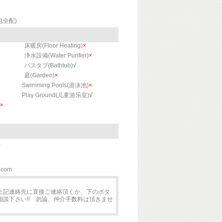
家电全配)
床暖房(Floor Heating)
×
浄水設備(Water Purifier)
×
バスタブ(Bathtub)
√
庭(Garden)
×
Swimming Pools(游泳池)
×
Play Ground(儿童游乐室)
√
×
)
.com
上記連絡先に直接ご連絡頂くか、下のボタ
談下さい!! 勿論、仲介手数料は頂きませ