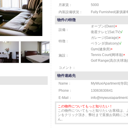
月家賃：
5000
内装設備状況：
Fully Furnished(家俱
物件の特徴
オーブン(Oven)
×
設備：
衛星テレビ(Sat.TV)
√
ガレージ(Garage)
×
特徴：
ベランダ(Balcony)
√
Gym(健身房)
×
Tennis Court(网球场)
×
施設：
Golf Range(高尔夫球场)
コメント：
物件連絡先
Name：
MyWuxiApartment(寺田
Phone：
13063630641
E-Mail：
info@mywuxiapartment
この物件についてもっと知りたい！
この物件についてもっと知りたいお客様は、
ンをクリック頂き、弊社まで直接お気軽にご相
ん。