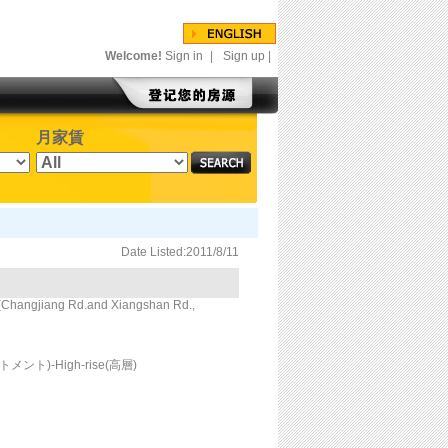
Welcome!
Sign in
|
Sign up
|
月家賃
Date Listed:2011/8/11
jiang Rd.and Xiangshan Rd.,
トメント)-High-rise(高層)