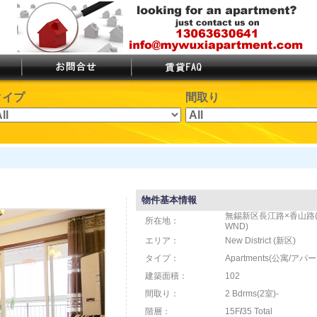
タイプ
間取り
物件基本情報
無錫新区長江路×香山路(Chang
所在地：
WND)
エリア：
New District (新区)
タイプ：
Apartments(公寓/アパー
建築面積：
102
間取り：
2 Bdrms(2室)-
階層：
15F
/
35 Total